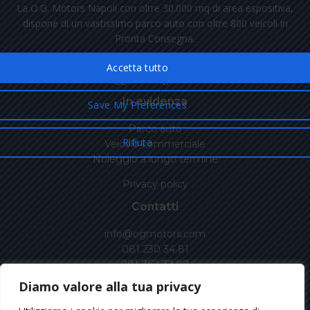
La O.G. Motors Napoli con oltre 30.000 mq di area espositiva,
dispone di un vastissimo parco auto con oltre 800 veicoli in
Pronta Consegna.
Nuovo, Usato Aziendale, Km Zero, Veicoli Commerciali e
Noleggio a Lungo Termine.
In evidenza
Parco auto
Veicolo commerciale
Noleggio a lungo termine
Privacy policy
Contatti
info@ogmotors.com
081 230 34 81
081 762 72 08
Diamo valore alla tua privacy
Via Antiniana, 14, G\H\I Pozzuoli (NA)
Prolungamento Via Scarfoglio, Agnano (NA)