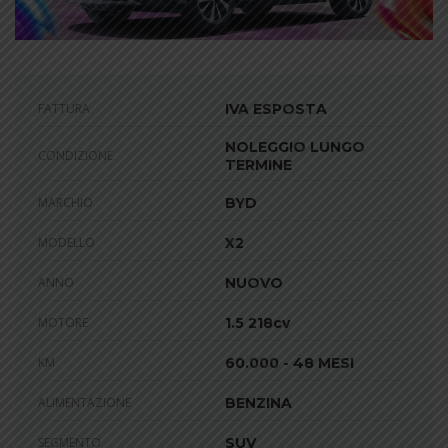
FATTURA
IVA ESPOSTA
NOLEGGIO LUNGO
CONDIZIONE
TERMINE
MARCHIO
BYD
MODELLO
X2
ANNO
NUOVO
MOTORE
1.5 218cv
KM
60.000 - 48 MESI
ALIMENTAZIONE
BENZINA
SEGMENTO
SUV