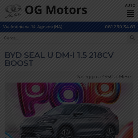
081.230.34.81
Via Antiniana, 14, Agnano (NA)
SEARCH 
Search
for:
BYD SEAL U DM-I 1.5 218CV
BOOST
Noleggio a 445€ al Mese