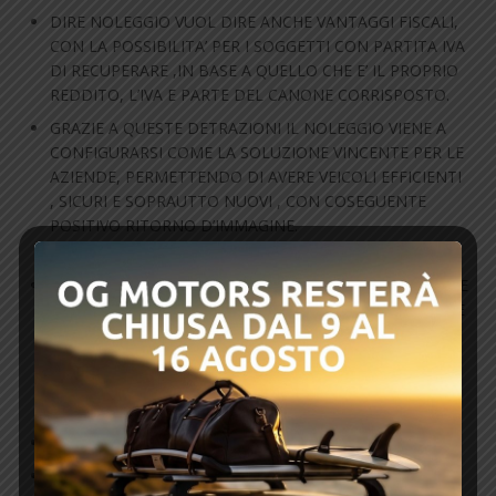
DIRE NOLEGGIO VUOL DIRE ANCHE VANTAGGI FISCALI,
CON LA POSSIBILITA’ PER I SOGGETTI CON PARTITA IVA
DI RECUPERARE ,IN BASE A QUELLO CHE E’ IL PROPRIO
REDDITO, L’IVA E PARTE DEL CANONE CORRISPOSTO.
GRAZIE A QUESTE DETRAZIONI IL NOLEGGIO VIENE A
CONFIGURARSI COME LA SOLUZIONE VINCENTE PER LE
AZIENDE, PERMETTENDO DI AVERE VEICOLI EFFICIENTI
, SICURI E SOPRAUTTO NUOVI , CON COSEGUENTE
POSITIVO RITORNO D’IMMAGINE.
SE IN PASSATO INOLTRE IL NOLEGGIO ERA VISTO COME
LA SOLUZIONE IDEALE SOPRATTUTTO PER LE VETTURE
DI FASCIA MEDIA E I VEICOLI COMMERCIALI OGGI
DIVENTA UNA SOLUZIONE MOLTO INTERESSANTE
ANCHE PER LE VETTURE DI FASCIA PREMIUM.
QUINDI PER PREFERIRLO ALL’ACQUISTO O AL LEASING.
IL NOLEGGIO VINCE ANCHE SUL LEASING, PER LA