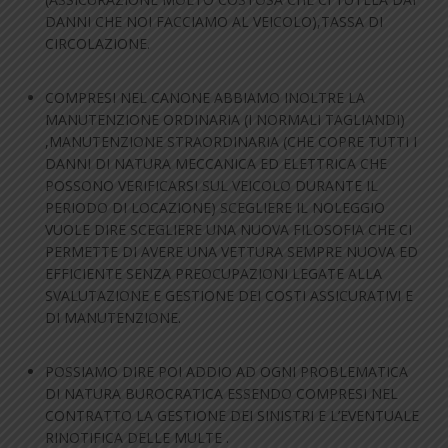
DANNI CHE NOI FACCIAMO AL VEICOLO),TASSA DI
CIRCOLAZIONE.
COMPRESI NEL CANONE ABBIAMO INOLTRE LA
MANUTENZIONE ORDINARIA (I NORMALI TAGLIANDI)
,MANUTENZIONE STRAORDINARIA (CHE COPRE TUTTI I
DANNI DI NATURA MECCANICA ED ELETTRICA CHE
POSSONO VERIFICARSI SUL VEICOLO DURANTE IL
PERIODO DI LOCAZIONE) SCEGLIERE IL NOLEGGIO
VUOLE DIRE SCEGLIERE UNA NUOVA FILOSOFIA CHE CI
PERMETTE DI AVERE UNA VETTURA SEMPRE NUOVA ED
EFFICIENTE SENZA PREOCUPAZIONI LEGATE ALLA
SVALUTAZIONE E GESTIONE DEI COSTI ASSICURATIVI E
DI MANUTENZIONE.
POSSIAMO DIRE POI ADDIO AD OGNI PROBLEMATICA
DI NATURA BUROCRATICA ESSENDO COMPRESI NEL
CONTRATTO LA GESTIONE DEI SINISTRI E L’EVENTUALE
RINOTIFICA DELLE MULTE .