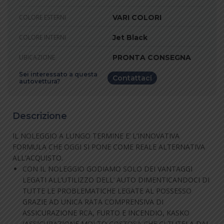
COLORE ESTERNI
VARI COLORI
COLORE INTERNI
Jet Black
UBICAZIONE
PRONTA CONSEGNA
Sei interessato a questa
Contattaci
autovettura?
Descrizione
IL NOLEGGIO A LUNGO TERMINE E’ L’INNOVATIVA
FORMULA CHE OGGI SI PONE COME REALE ALTERNATIVA
ALL’ACQUISTO.
CON IL NOLEGGIO GODIAMO SOLO DEI VANTAGGI
LEGATI ALL’UTILIZZO DELL’ AUTO DIMENTICANDOCI DI
TUTTE LE PROBLEMATICHE LEGATE AL POSSESSO
GRAZIE AD UNICA RATA COMPRENSIVA DI
ASSICURAZIONE RCA, FURTO E INCENDIO, KASKO
(ASSICURAZIONE MOLTO COSTOSA CHE CI TUTELA DAI