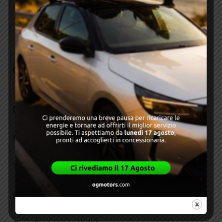
RICCHEZZA DEI SERVIZI INCLUSI, LA POSSIBILITA’ DI
NON DARE ALCUN ANTICIPO SENZA COSI
IMMOBLIZZARE ALCUN CAPITALE E PER LA MAGGIORE
DEDUCIBILITA’ FISCALE .
Optionals
Esterni
Interni
Tecnologia e infotainment
Sicurezza e assistenza alla guida