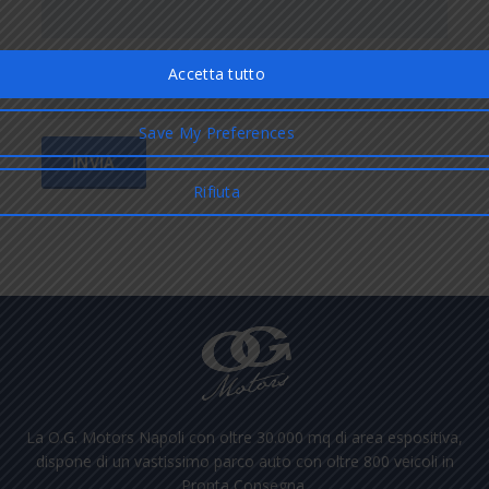
La O.G. Motors Napoli con oltre 30.000 mq di area espositiva,
dispone di un vastissimo parco auto con oltre 800 veicoli in
Pronta Consegna.