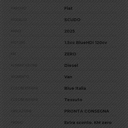
MARCHIO
Fiat
MODELLO
SCUDO
ANNO
2025
MOTORE
1.5cc BlueHDI 120cv
KM
ZERO
ALIMENTAZIONE
Diesel
SEGMENTO
Van
COLORE ESTERNI
Blue Italia
COLORE INTERNI
Tessuto
UBICAZIONE
PRONTA CONSEGNA
PROMO
Extra sconto, KM zero