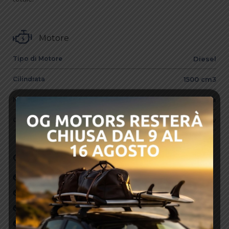
Motore
Tipo di Motore
Diesel
Cilindrata
1500 cm3
Numero di Cilindri
4 in linea
CV
120cv
Optionals
ABS
Autoradio
Bluetooth
Carplay/Android Auto