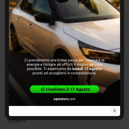
Chiusura centralizzata
Climatizzatore
ESP
Fendinebbia
Navigatore
RETROCAMERA
RETROVISORI ELETTRICI
SENSORI DI PARCHEGGIO
SISTEMI ADAS
USB
Vetri elettrici
Volante Multifuzione
Esterni