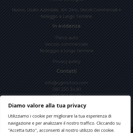
Nuovo, Usato Aziendale, Km Zero, Veicoli Commerciali e
Noleggio a Lungo Termine.
In evidenza
Parco auto
Veicolo commerciale
Noleggio a lungo termine
Privacy policy
Contatti
info@ogmotors.com
081 230 34 81
081 762 72 08
Diamo valore alla tua privacy
Via Antiniana, 14, G\H\I Pozzuoli (NA)
Prolungamento Via Scarfoglio, Agnano (NA)
Utilizziamo i cookie per migliorare la tua esperienza di
navigazione e per analizzare il nostro traffico. Cliccando su
"Accetta tutto", acconsenti al nostro utilizzo dei cookie.