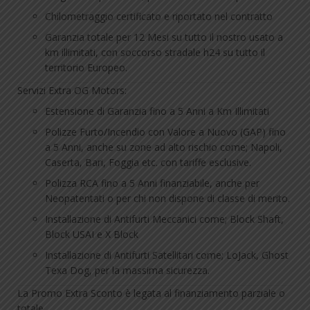
Chilometraggio certificato e riportato nel contratto
Garanzia totale per 12 Mesi su tutto il nostro usato a
km illimitati, con soccorso stradale h24 su tutto il
territorio Europeo.
Servizi Extra OG Motors:
Estensione di Garanzia fino a 5 Anni a Km Illimitati
Polizze Furto/Incendio con Valore a Nuovo (GAP) fino
a 5 Anni, anche su zone ad alto rischio come; Napoli,
Caserta, Bari, Foggia etc. con tariffe esclusive.
Polizza RCA fino a 5 Anni finanziabile, anche per
Neopatentati o per chi non dispone di classe di merito.
Installazione di Antifurti Meccanici come; Block Shaft,
Block USAI e X Block
Installazione di Antifurti Satellitari come; LoJack, Ghost
Texa Dog, per la massima sicurezza.
La Promo Extra Sconto è legata al finanziamento parziale o
totale.