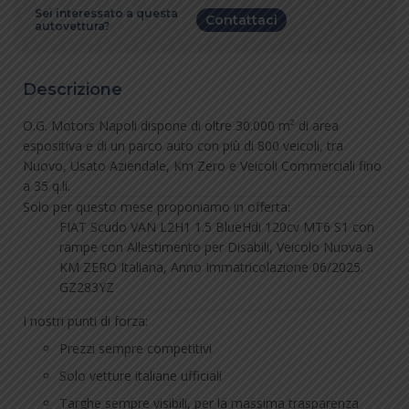
Sei interessato a questa
Contattaci
autovettura?
Descrizione
O.G. Motors Napoli dispone di oltre 30.000 m² di area
espositiva e di un parco auto con più di 800 veicoli, tra
Nuovo, Usato Aziendale, Km Zero e Veicoli Commerciali fino
a 35 q.li.
Solo per questo mese proponiamo in offerta:
FIAT Scudo VAN L2H1 1.5 BlueHdi 120cv MT6 S1 con
rampe con Allestimento per Disabili, Veicolo Nuova a
KM ZERO Italiana, Anno Immatricolazione 06/2025.
GZ283YZ
I nostri punti di forza:
Prezzi sempre competitivi
Solo vetture italiane ufficiali
Targhe sempre visibili, per la massima trasparenza