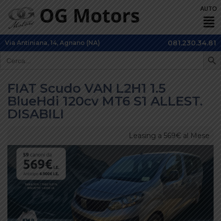
081.230.34.81
Via Antiniana, 14, Agnano (NA)
SEARCH 
Search
for:
FIAT Scudo VAN L2H1 1.5
BlueHdi 120cv MT6 S1 ALLEST.
DISABILI
Leasing a 569€ al Mese