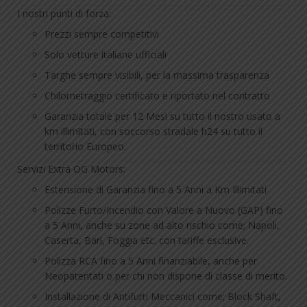
I nostri punti di forza:
Prezzi sempre competitivi
Solo vetture italiane ufficiali
Targhe sempre visibili, per la massima trasparenza
Chilometraggio certificato e riportato nel contratto
Garanzia totale per 12 Mesi su tutto il nostro usato a
km illimitati, con soccorso stradale h24 su tutto il
territorio Europeo.
Servizi Extra OG Motors:
Estensione di Garanzia fino a 5 Anni a Km Illimitati
Polizze Furto/Incendio con Valore a Nuovo (GAP) fino
a 5 Anni, anche su zone ad alto rischio come; Napoli,
Caserta, Bari, Foggia etc. con tariffe esclusive.
Polizza RCA fino a 5 Anni finanziabile, anche per
Neopatentati o per chi non dispone di classe di merito.
Installazione di Antifurti Meccanici come; Block Shaft,