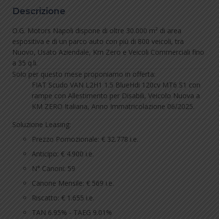
Descrizione
O.G. Motors Napoli dispone di oltre 30.000 m² di area
espositiva e di un parco auto con più di 800 veicoli, tra
Nuovo, Usato Aziendale, Km Zero e Veicoli Commerciali fino
a 35 q.li.
Solo per questo mese proponiamo in offerta:
FIAT Scudo VAN L2H1 1.5 BlueHdi 120cv MT6 S1 con
rampe con Allestimento per Disabili, Veicolo Nuova a
KM ZERO Italiana, Anno Immatricolazione 06/2025.
Soluzione Leasing:
Prezzo Pomozionale: € 32.778 i.e.
Anticipo: € 4.900 i.e.
N° Canoni: 59
Canone Mensile: € 569 i.e.
Riscatto: € 1.655 i.e.
TAN 6.95% - TAEG 9.01%