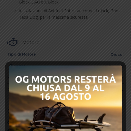
Block USAI e X Block
Installazione di Antifurti Satellitari come; LoJack, Ghost
Texa Dog, per la massima sicurezza.
Motore
Tipo di Motore
Diesel
Cilindrata
1500 cm3
Numero di Cilindri
4 in linea
CV
120cv
Optionals
ABS