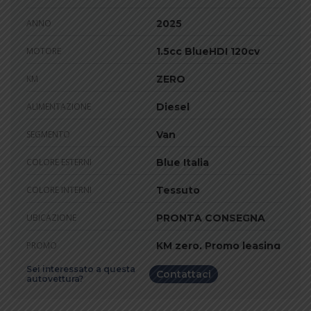
ANNO
2025
MOTORE
1.5cc BlueHDI 120cv
KM
ZERO
ALIMENTAZIONE
Diesel
SEGMENTO
Van
COLORE ESTERNI
Blue Italia
COLORE INTERNI
Tessuto
UBICAZIONE
PRONTA CONSEGNA
PROMO
KM zero, Promo leasing
Sei interessato a questa
Contattaci
autovettura?