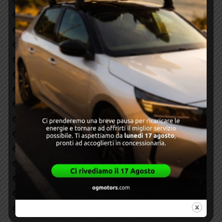
Autoradio
Bluetooth
Carplay/Android Auto
Chiusura centralizzata
Climatizzatore
ESP
Fendinebbia
Navigatore
RETROCAMERA
RETROVISORI ELETTRICI
SENSORI DI PARCHEGGIO
SISTEMI ADAS
USB
Vetri elettrici
Volante Multifuzione