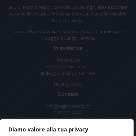
La O.G. Motors Napoli con oltre 30.000 mq di area espositiva,
dispone di un vastissimo parco auto con oltre 800 veicoli in
Pronta Consegna.
Nuovo, Usato Aziendale, Km Zero, Veicoli Commerciali e
Noleggio a Lungo Termine.
In evidenza
Parco auto
Veicolo commerciale
Noleggio a lungo termine
Privacy policy
Contatti
info@ogmotors.com
081 230 34 81
081 762 72 08
Diamo valore alla tua privacy
Via Antiniana, 14, G\H\I Pozzuoli (NA)