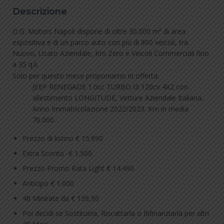
Descrizione
O.G. Motors Napoli dispone di oltre 30.000 m² di area
espositiva e di un parco auto con più di 800 veicoli, tra
Nuovo, Usato Aziendale, Km Zero e Veicoli Commerciali fino
a 35 q.li.
Solo per questo mese proponiamo in offerta:
JEEP RENEGADE 1.0cc TURBO I3 120cv 4X2 con
allestimento LONGITUDE, Vetture Aziendale Italiana,
Anno Immatricolazione 2022/2023. Km in media
70.000.
Prezzo di listino € 15.990
Extra Sconto -€ 1.500
Prezzo Promo Rata Light € 14.490
Anticipo € 1.000
48 Minirate da € 139,90
Poi decidi se Sostituirla, Riscattarla o Rifinanziarla per altri