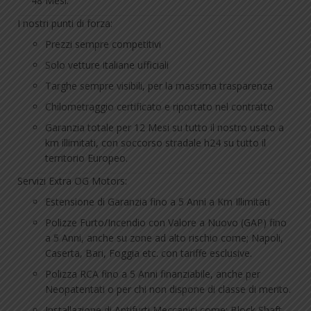
48 Mesi.
I nostri punti di forza:
Prezzi sempre competitivi
Solo vetture italiane ufficiali
Targhe sempre visibili, per la massima trasparenza
Chilometraggio certificato e riportato nel contratto
Garanzia totale per 12 Mesi su tutto il nostro usato a
km illimitati, con soccorso stradale h24 su tutto il
territorio Europeo.
Servizi Extra OG Motors:
Estensione di Garanzia fino a 5 Anni a Km Illimitati
Polizze Furto/Incendio con Valore a Nuovo (GAP) fino
a 5 Anni, anche su zone ad alto rischio come; Napoli,
Caserta, Bari, Foggia etc. con tariffe esclusive.
Polizza RCA fino a 5 Anni finanziabile, anche per
Neopatentati o per chi non dispone di classe di merito.
Installazione di Antifurti Meccanici come; Block Shaft,