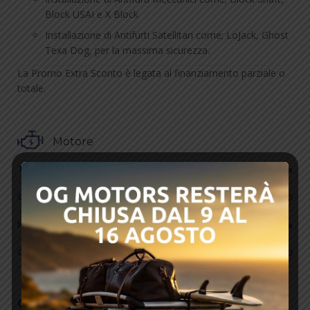
Block USAI e X Block
Installazione di Antifurti Satellitari come; LoJack, Ghost
Texa Dog, per la massima sicurezza.
La Promo Extra Sconto è legata al finanziamento parziale o
totale.
Motore
Tipo di Motore
Benzina
Cilindrata
1000
Numero di Cilindri
3 in linea
CV
120
Optionals