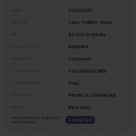
ANNO
2022/2023
MOTORE
1.0cc TURBO 120cv
KM
80.000 in Media
ALIMENTAZIONE
BENZINA
SEGMENTO
Crossover
COLORE ESTERNI
COLORADO RED
COLORE INTERNI
Grey
UBICAZIONE
PRONTA CONSEGNA
PROMO
Rata light
Sei interessato a questa
Contattaci
autovettura?