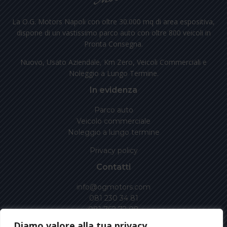
La O.G. Motors Napoli con oltre 30.000 mq di area espositiva,
dispone di un vastissimo parco auto con oltre 800 veicoli in
Pronta Consegna.
Nuovo, Usato Aziendale, Km Zero, Veicoli Commerciali e
Noleggio a Lungo Termine.
In evidenza
Parco auto
Veicolo commerciale
Noleggio a lungo termine
Privacy policy
Contatti
info@ogmotors.com
081 230 34 81
081 762 72 08
Diamo valore alla tua privacy