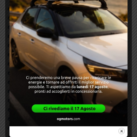
ABS
Autoradio
Bluetooth
Carplay/Android Auto
CERCHI IN LEGA LEGGERA
Chiusura centralizzata
Climatizzatore
Driver and front-passenger advanced airbags
ESP
FARI FULL LED
Fendinebbia
Full LED headlights
LED taillights with dynamic turn signals
Navigatore