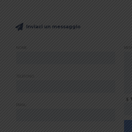
Inviaci un messaggio
NOME:
MES
TELEFONO:
EMAIL: