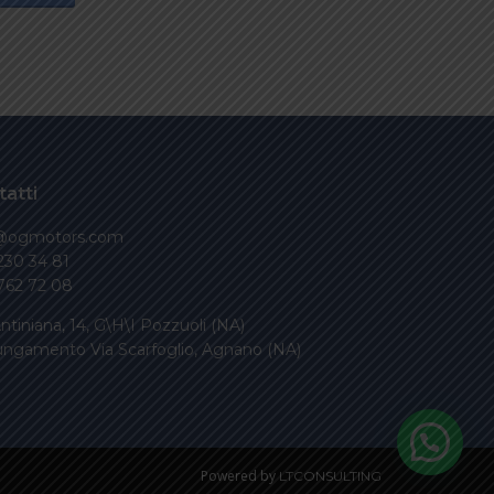
atti
o@ogmotors.com
230 34 81
762 72 08
ntiniana, 14, G\H\I Pozzuoli (NA)
ungamento Via Scarfoglio, Agnano (NA)
Powered by
LTCONSULTING