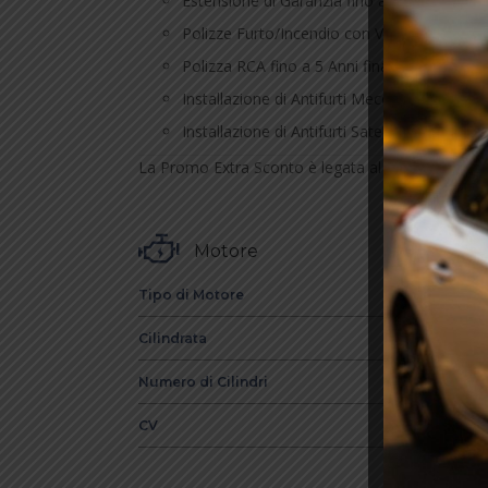
Estensione di Garanzia fino a 5 Anni a Km Ill
Polizze Furto/Incendio con Valore a Nuovo (
Polizza RCA fino a 5 Anni finanziabile, anch
Installazione di Antifurti Meccanici come; B
Installazione di Antifurti Satellitari come;
La Promo Extra Sconto è legata al finanziamento
Motore
Tipo di Motore
Cilindrata
Numero di Cilindri
CV