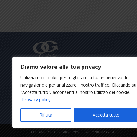
Diamo valore alla tua privacy
La O.G. Motors Napoli con oltre 30.000 mq
Utilizziamo i cookie per migliorare la tua esperienza di
di area espositiva, dispone di un vastissimo
navigazione e per analizzare il nostro traffico. Cliccando su
parco auto con oltre 800 veicoli in Pronta
Consegna.
"Accetta tutto", acconsenti al nostro utilizzo dei cookie.
Provacy policy
Nuovo, Usato Aziendale, Km Zero, Veicoli
Commerciali e Noleggio a Lungo Termine.
Rifiuta
Accetta tutto
O.G. Motors s.r.l. a socio unico P.IVA 06802861218