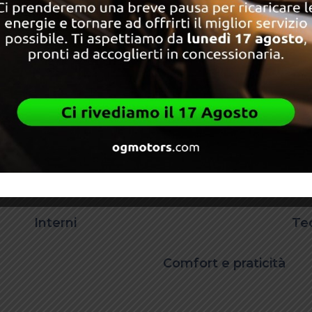
TIFURTO MECCANICO
Autoradio
play/Android Auto
CERCHI IN LEGA LEGGERA
ver and front-passenger
ESP
anced airbags
l LED headlights
LED taillights with dynamic tur
signals
NSORI DI PARCHEGGIO
SISTEMI ADAS
ante Multifuzione
Interni
Te
Comfort e praticità