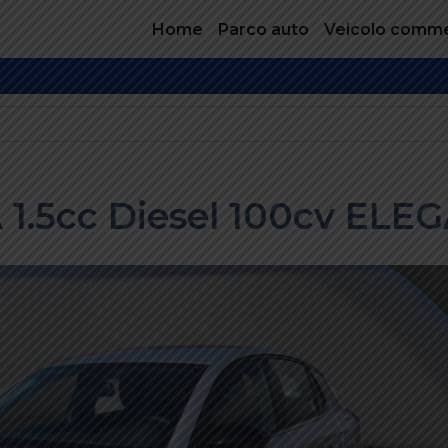
Home
Parco auto
Veicolo comme
Search
for:
1.5cc Diesel 100cv ELE