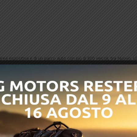
area espositiva e di un parco auto con più di 800 veicoli, tra Nuovo,
sparenza
ontratto
o usato a km illimitati, con soccorso stradale h24 su tutto il territori