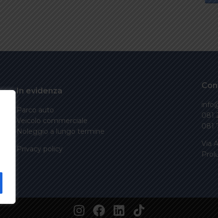
Cont
In evidenza
inf
Parco auto
081 
Veicolo commerciale
081 
Noleggio a lungo termine
Via A
Privacy policy
Prol