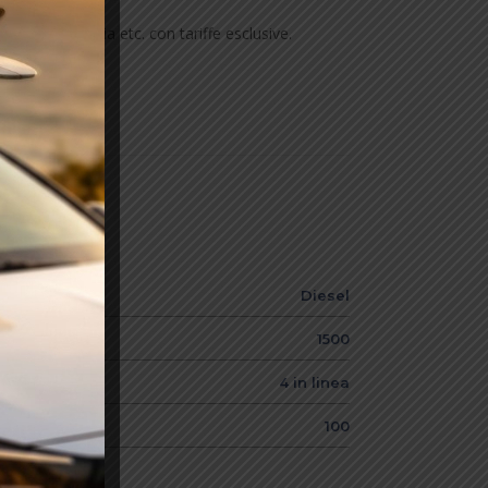
, Bari, Foggia etc. con tariffe esclusive.
Diesel
1500
4 in linea
100