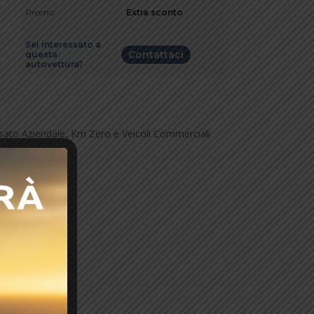
Promo
Extra sconto
Sei interessato a
Contattaci
questa
autovettura?
 Usato Aziendale, Km Zero e Veicoli Commerciali
o Europeo.