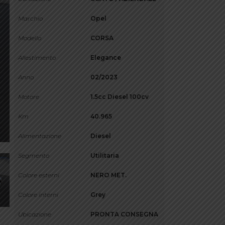
Marchio
Opel
Modello
CORSA
Allestimento
Elegance
Anno
02/2023
Motore
1.5cc Diesel 100cv
Km
40.965
Alimentazione
Diesel
Segmento
Utilitaria
Colore esterni
NERO MET.
Colore interni
Grey
Ubicazione
PRONTA CONSEGNA