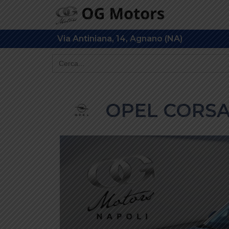
Via Antiniana, 14, Agnano (NA)
OPEL CORSA 