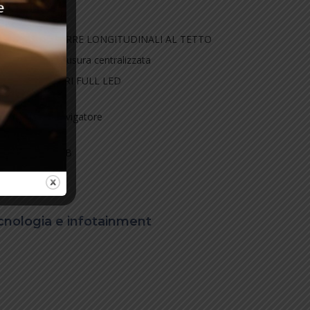
BARRE LONGITUDINALI AL TETTO
Chiusura centralizzata
FARI FULL LED
n
Navigatore
USB
cnologia e infotainment