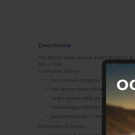
Descrizione
O.G. Motors Napoli dispone di oltre 30.000 m² di 
fino a 35 q.li.
I nostri punti di forza:
Prezzi sempre competitivi
Solo vetture italiane ufficiali
Targhe sempre visibili, per la massima tra
Chilometraggio certificato e riportato nel c
Garanzia totale per 12 Mesi su tutto il nostr
Servizi Extra OG Motors: