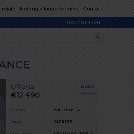
rciale
Noleggio lungo termine
Contatti
081.230.34.81
SEARCH BUTTON
GANCE
Offerta
Listino
€12 490
€14 490
Fattura
IVA ESPOSTA
Targa
GM188TR
Condizione
USATO / AZIENDALE