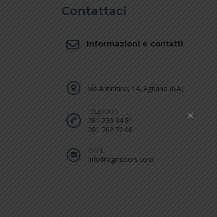
Contattaci
Informazioni e contatti
.
via Antiniana, 14, Agnano (NA)
TELEFONO:
081 230 34 81
081 762 72 08
EMAIL:
info@ogmotors.com