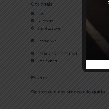
Optionals
ABS
AN
Bluetooth
Car
Climatizzatore
Dri
adv
Fendinebbia
Ful
RETROVISORI ELETTRICI
SE
Vetri elettrici
Vol
Esterni
Sicurezza e assistenza alla guida