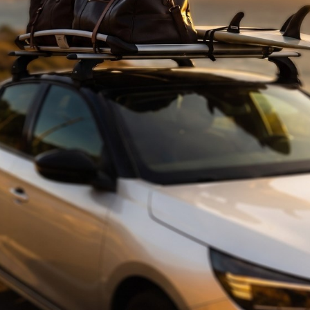
imitati
GAP) fino a 5 Anni, anche su zone ad alto rischio come; Napoli, Caserta
e per Neopatentati o per chi non dispone di classe di merito.
lock Shaft, Block USAI e X Block
 LoJack, Ghost Texa Dog, per la massima sicurezza.
 parziale o totale. GM188TR