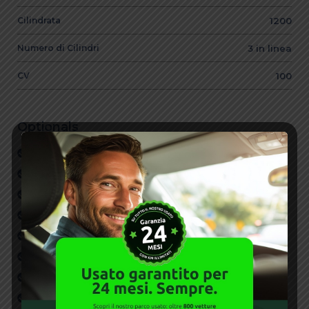
Cilindrata
1200
Numero di Cilindri
3 in linea
CV
100
Optionals
ABS
Autoradio
Bluetooth
Carplay/Android Auto
CERCHI IN LEGA LEGGERA
Chiusura centralizzata
Climatizzatore
Driver and front-passenger advanced airbags