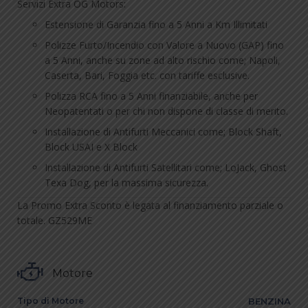
Servizi Extra OG Motors:
Estensione di Garanzia fino a 5 Anni a Km Illimitati
Polizze Furto/Incendio con Valore a Nuovo (GAP) fino
a 5 Anni, anche su zone ad alto rischio come; Napoli,
Caserta, Bari, Foggia etc. con tariffe esclusive.
Polizza RCA fino a 5 Anni finanziabile, anche per
Neopatentati o per chi non dispone di classe di merito.
Installazione di Antifurti Meccanici come; Block Shaft,
Block USAI e X Block
Installazione di Antifurti Satellitari come; LoJack, Ghost
Texa Dog, per la massima sicurezza.
La Promo Extra Sconto è legata al finanziamento parziale o
totale. GZ529ME
Motore
Tipo di Motore
BENZINA