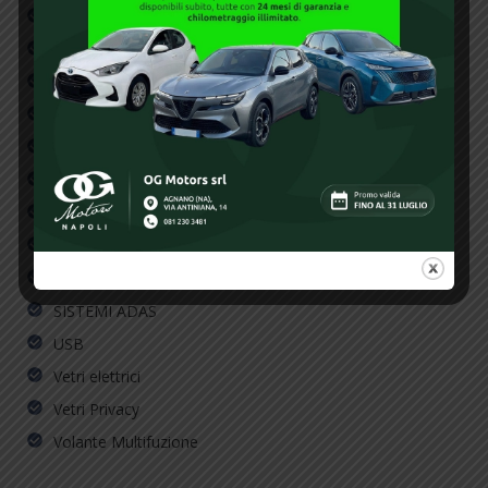
ESP
FARI FULL LED
Fendinebbia
Full LED headlights
LED taillights with dynamic turn signals
Navigatore
RETROCAMERA
RETROVISORI ELETTRICI
SENSORI DI PARCHEGGIO
SISTEMI ADAS
USB
Vetri elettrici
Vetri Privacy
Volante Multifuzione