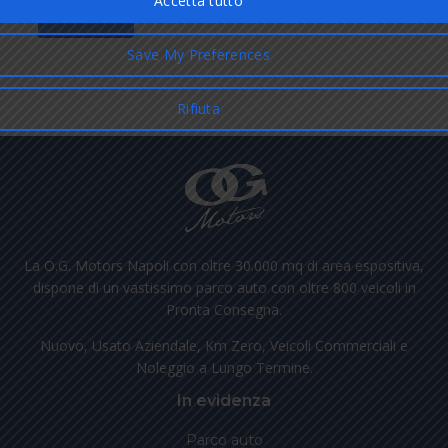
La O.G. Motors Napoli con oltre 30.000 mq di area espositiva,
dispone di un vastissimo parco auto con oltre 800 veicoli in
Pronta Consegna.
Nuovo, Usato Aziendale, Km Zero, Veicoli Commerciali e
Noleggio a Lungo Termine.
In evidenza
Parco auto