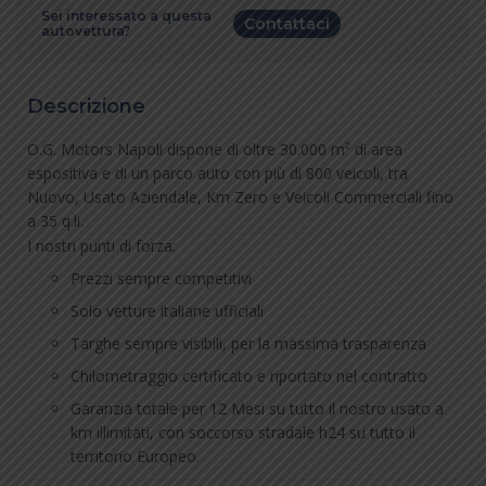
Sei interessato a questa
Contattaci
autovettura?
Descrizione
O.G. Motors Napoli dispone di oltre 30.000 m² di area
espositiva e di un parco auto con più di 800 veicoli, tra
Nuovo, Usato Aziendale, Km Zero e Veicoli Commerciali fino
a 35 q.li.
I nostri punti di forza:
Prezzi sempre competitivi
Solo vetture italiane ufficiali
Targhe sempre visibili, per la massima trasparenza
Chilometraggio certificato e riportato nel contratto
Garanzia totale per 12 Mesi su tutto il nostro usato a
km illimitati, con soccorso stradale h24 su tutto il
territorio Europeo.