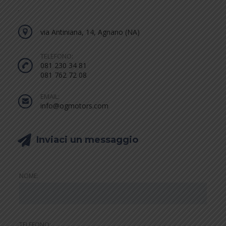
.
via Antiniana, 14, Agnano (NA)
TELEFONO:
081 230 34 81
081 762 72 08
EMAIL:
info@ogmotors.com
Inviaci un messaggio
NOME:
TELEFONO: