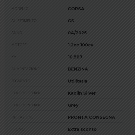
MODELLO
CORSA
ALLESTIMENTO
GS
ANNO
04/2025
MOTORE
1.2cc 100cv
KM
10.587
ALIMENTAZIONE
BENZINA
SEGMENTO
Utilitaria
COLORE ESTERNI
Kaolin Silver
COLORE INTERNI
Grey
UBICAZIONE
PRONTA CONSEGNA
PROMO
Extra sconto