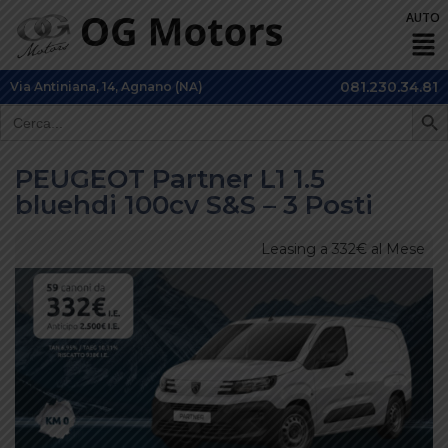
081.230.34.81
Via Antiniana, 14, Agnano (NA)
SEARCH 
Search
for:
PEUGEOT Partner L1 1.5
bluehdi 100cv S&S – 3 Posti
Leasing a 332€ al Mese