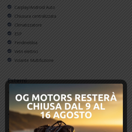
Carplay/Android Auto
Chiusura centralizzata
Climatizzatore
ESP
Fendinebbia
Vetri elettrici
Volante Multifuzione
Esterni
Barre longitudinali al tetto in colore nero, per un look più
dinamico e la possibilità di montare portapacchi o box da
tetto.
Vernice metallizzata (a seconda del mercato, può essere
un’opzione).
Fari diurni a LED con firma luminosa distintiva.