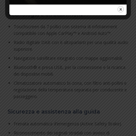
Tecnologia e infotainment
Touchscreen da 7 pollici con sistema di infotainment
compatibile con Apple CarPlay™ e Android Auto™.
Radio digitale DAB con 6 altoparlanti per una qualità audio
superiore.
Navigatore satellitare integrato con mappe aggiornabili.
Bluetooth® e presa USB, per la connessione e la ricarica
dei dispositivi mobili.
Climatizzatore automatico bi-zona, con filtro anti-pollini e
regolazione della temperatura separata per conducente e
passeggero.
Sicurezza e assistenza alla guida
Frenata automatica d’emergenza (Active Safety Brake).
Riconoscimento dei segnali stradali con avviso di