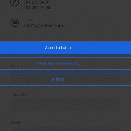
081 230 34 81
081 762 72 08
EMAIL:
info@ogmotors.com
Inviaci un messaggio
NOME:
TELEFONO:
EMAIL: