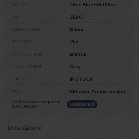
MOTORE
1.5cc BlueHdi 100cv
KM
ZERO
ALIMENTAZIONE
Diesel
SEGMENTO
Van
COLORE ESTERNI
Bianca
COLORE INTERNI
Grey
UBICAZIONE
IN STOCK
PROMO
KM zero, Promo leasing
Sei interessato a questa
Contattaci
autovettura?
Descrizione