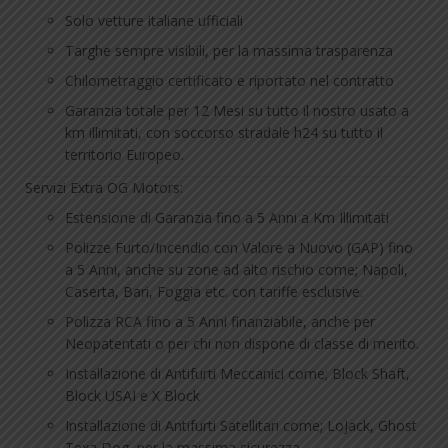
Solo vetture italiane ufficiali
Targhe sempre visibili, per la massima trasparenza
Chilometraggio certificato e riportato nel contratto
Garanzia totale per 12 Mesi su tutto il nostro usato a
km illimitati, con soccorso stradale h24 su tutto il
territorio Europeo.
Servizi Extra OG Motors:
Estensione di Garanzia fino a 5 Anni a Km Illimitati
Polizze Furto/Incendio con Valore a Nuovo (GAP) fino
a 5 Anni, anche su zone ad alto rischio come; Napoli,
Caserta, Bari, Foggia etc. con tariffe esclusive.
Polizza RCA fino a 5 Anni finanziabile, anche per
Neopatentati o per chi non dispone di classe di merito.
Installazione di Antifurti Meccanici come; Block Shaft,
Block USAI e X Block
Installazione di Antifurti Satellitari come; LoJack, Ghost
Texa Dog, per la massima sicurezza.