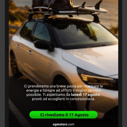
Retrovisori esterni regolabili e riscaldabili elettricamente,
in tinta con la carrozzeria.
Paraurti anteriore e posteriore con protezioni integrate.
Vetri oscurati posteriori per maggiore privacy e protezione
dal sole.
Interni
Sedili anteriori regolabili in altezza con supporto lombare
per il conducente.
Volante in pelle multifunzione, regolabile in altezza e
profondità.
Sedili posteriori scorrevoli e frazionabili (60/40) per
aumentare la capacità di carico.
Rivestimenti interni in tessuto di alta qualità, con opzioni
di personalizzazione a seconda dell’allestimento.
Plancia con inserti colorati a contrasto per un tocco di
stile.