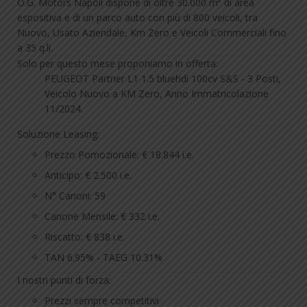
O.G. Motors Napoli dispone di oltre 30.000 m² di area
espositiva e di un parco auto con più di 800 veicoli, tra
Nuovo, Usato Aziendale, Km Zero e Veicoli Commerciali fino
a 35 q.li.
Solo per questo mese proponiamo in offerta:
PEUGEOT Partner L1 1.5 bluehdi 100cv S&S - 3 Posti,
Veicolo Nuovo a KM Zero, Anno Immatricolazione
11/2024.
Soluzione Leasing:
Prezzo Pomozionale: € 18.844 i.e.
Anticipo: € 2.500 i.e.
N° Canoni: 59
Canone Mensile: € 332 i.e.
Riscatto: € 838 i.e.
TAN 6.95% - TAEG 10.31%
I nostri punti di forza:
Prezzi sempre competitivi