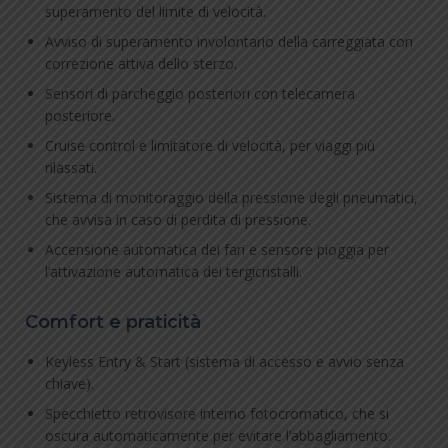
superamento del limite di velocità.
Avviso di superamento involontario della carreggiata con
correzione attiva dello sterzo.
Sensori di parcheggio posteriori con telecamera
posteriore.
Cruise control e limitatore di velocità, per viaggi più
rilassati.
Sistema di monitoraggio della pressione degli pneumatici,
che avvisa in caso di perdita di pressione.
Accensione automatica dei fari e sensore pioggia per
l’attivazione automatica dei tergicristalli.
Comfort e praticità
Keyless Entry & Start (sistema di accesso e avvio senza
chiave).
Specchietto retrovisore interno fotocromatico, che si
oscura automaticamente per evitare l’abbagliamento.