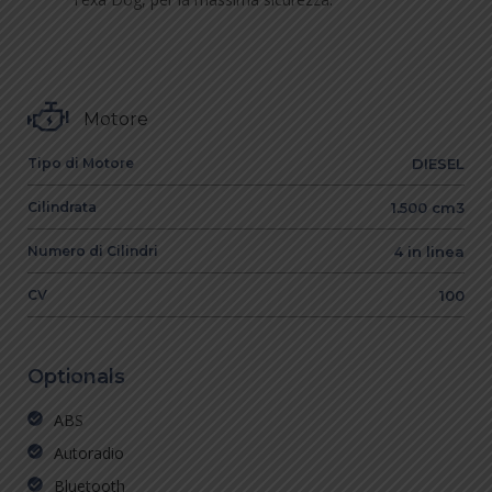
Motore
Tipo di Motore
DIESEL
Cilindrata
1.500 cm3
Numero di Cilindri
4 in linea
CV
100
Optionals
ABS
Autoradio
Bluetooth