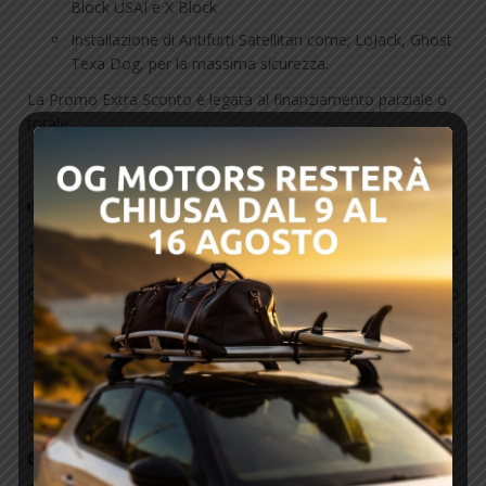
Block USAI e X Block
Installazione di Antifurti Satellitari come; LoJack, Ghost
Texa Dog, per la massima sicurezza.
La Promo Extra Sconto è legata al finanziamento parziale o
totale.
Motore
Tipo di Motore
FULL HYBRID
Cilindrata
1500
CV
116
Optionals
ABS