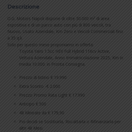
Descrizione
O.G. Motors Napoli dispone di oltre 30.000 m² di area
espositiva e di un parco auto con più di 800 veicoli, tra
Nuovo, Usato Aziendale, Km Zero e Veicoli Commerciali fino
a 35 q.li.
Solo per questo mese proponiamo in offerta:
Toyota Yaris 1.5cc HEV Full Hybrid 116cv Active,
Vettura Aziendale, Anno Immatricolazione 2025, Km in
media 10.000. in Pronta Consegna.
Prezzo di listino € 19.990
Extra Sconto -€ 2.000
Prezzo Promo Rata Light € 17.990
Anticipo € 500
48 Minirate da € 179,90
Poi decidi se Sostituirla, Riscattarla o Rifinanziarla per
altri 48 Mesi.