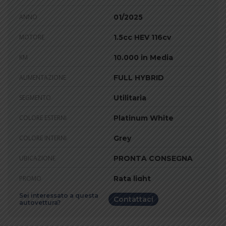
ANNO
01/2025
MOTORE
1.5cc HEV 116cv
KM
10.000 in Media
ALIMENTAZIONE
FULL HYBRID
SEGMENTO
Utilitaria
COLORE ESTERNI
Platinum White
COLORE INTERNI
Grey
UBICAZIONE
PRONTA CONSEGNA
PROMO
Rata light
Sei interessato a questa
Contattaci
autovettura?