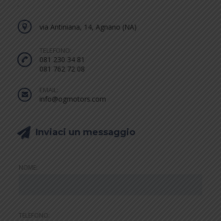
.
via Antiniana, 14, Agnano (NA)
TELEFONO:
081 230 34 81
081 762 72 08
EMAIL:
info@ogmotors.com
Inviaci un messaggio
NOME:
TELEFONO: