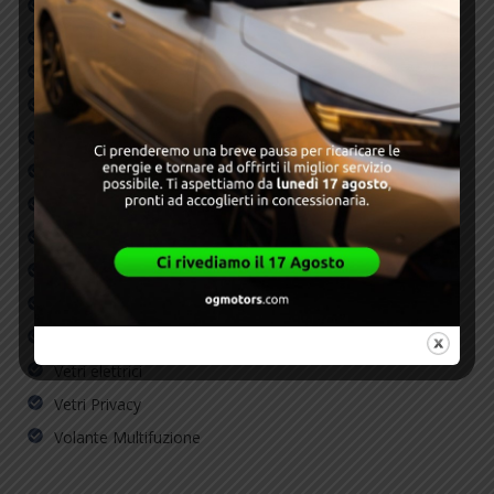
Autoradio
Bluetooth
Carplay/Android Auto
Chiusura centralizzata
Climatizzatore
Driver and front-passenger advanced airbags
ESP
FARI FULL LED
Fendinebbia
SENSORI DI PARCHEGGIO
USB
Vetri elettrici
Vetri Privacy
Volante Multifuzione