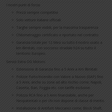
I nostri punti di forza:
Prezzi sempre competitivi
Solo vetture italiane ufficiali
Targhe sempre visibili, per la massima trasparenza
Chilometraggio certificato e riportato nel contratto
Garanzia totale per 12 Mesi su tutto il nostro usato a
km illimitati, con soccorso stradale h24 su tutto il
territorio Europeo.
Servizi Extra OG Motors:
Estensione di Garanzia fino a 5 Anni a Km Illimitati
Polizze Furto/Incendio con Valore a Nuovo (GAP) fino
a 5 Anni, anche su zone ad alto rischio come; Napoli,
Caserta, Bari, Foggia etc. con tariffe esclusive.
Polizza RCA fino a 5 Anni finanziabile, anche per
Neopatentati o per chi non dispone di classe di merito.
Installazione di Antifurti Meccanici come; Block Shaft,